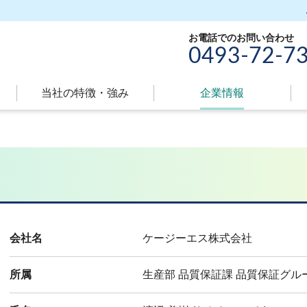
お電話でのお問い合わせ
0493-72-7
当社の特徴・強み
現
企業情報
在
の
ペ
ー
ジ
属
性
会社名
ケージーエス株式会社
所属
生産部 品質保証課 品質保証グル