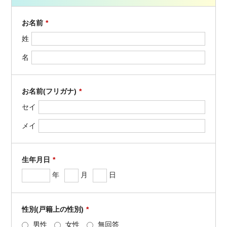
お名前
*
姓
名
お名前(フリガナ)
*
セイ
メイ
生年月日
*
年
月
日
性別(戸籍上の性別)
*
男性
女性
無回答