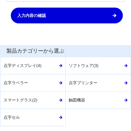
を
ク
リ
ッ
ク
い
た
だ
製品カテゴリーから選ぶ
く
と
点字ディスプレイ(4)
ソフトウェア(3)
別
タ
ブ
点字ラベラー
点字プリンター
で
表
スマートグラス(2)
触図機器
示
さ
れ
点字セル
ま
す。