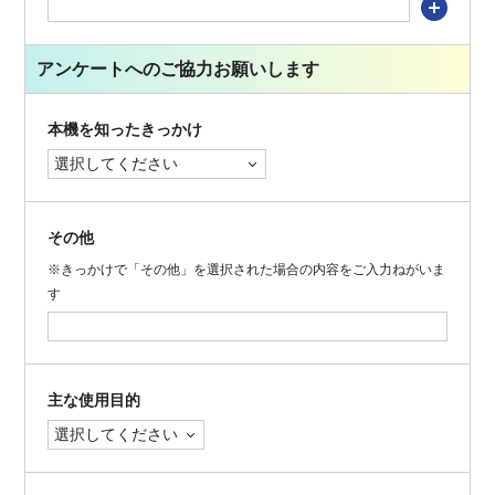
他
に
アンケートへのご協力お願いします
お
持
本機を知ったきっかけ
ち
の
機
種
その他
を
追
※きっかけで「その他」を選択された場合の内容をご入力ねがいま
す
加
す
る
主な使用目的