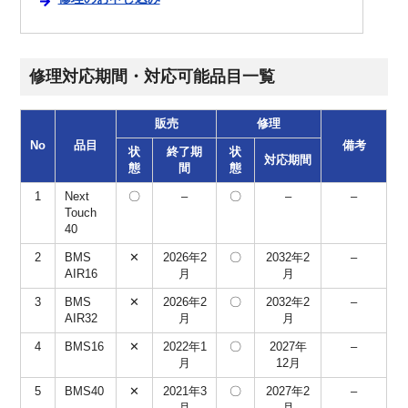
修理対応期間・対応可能品目一覧
販売
修理
No
品目
備考
状
終了期
状
対応期間
態
間
態
1
Next
〇
–
〇
–
–
Touch
40
2
BMS
✕
2026年2
〇
2032年2
–
AIR16
月
月
3
BMS
✕
2026年2
〇
2032年2
–
AIR32
月
月
4
BMS16
✕
2022年1
〇
2027年
–
月
12月
5
BMS40
✕
2021年3
〇
2027年2
–
月
月