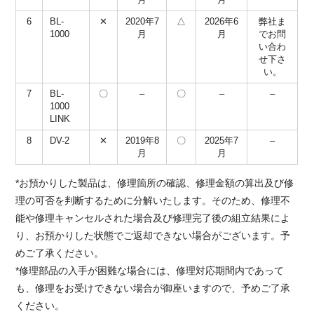
6
BL-
✕
2020年7
△
2026年6
弊社ま
1000
月
月
でお問
い合わ
せ下さ
い。
7
BL-
〇
–
〇
–
–
1000
LINK
8
DV-2
✕
2019年8
〇
2025年7
–
月
月
*お預かりした製品は、修理箇所の確認、修理金額の算出及び修
理の可否を判断するために分解いたします。そのため、修理不
能や修理キャンセルされた場合及び修理完了後の組立結果によ
り、お預かりした状態でご返却できない場合がございます。予
めご了承ください。
*修理部品の入手が困難な場合には、修理対応期間内であって
も、修理をお受けできない場合が御座いますので、予めご了承
ください。