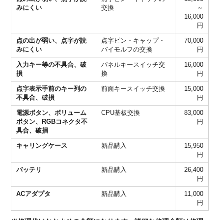
みにくい
交換
～
16,000
円
点の出が弱い、点字が読
点字ピン・キャップ・
70,000
みにくい
バイモルフの交換
円
入力キー等の不具合、破
パネルキースイッチ交
16,000
損
換
円
点字表示手前のキー列の
前面キースイッチ交換
15,000
不具合、破損
円
電源ボタン、ボリューム
CPU基板交換
83,000
ボタン、RGBコネクタ不
円
具合、破損
キャリングケース
新品購入
15,950
円
バッテリ
新品購入
26,400
円
ACアダプタ
新品購入
11,000
円