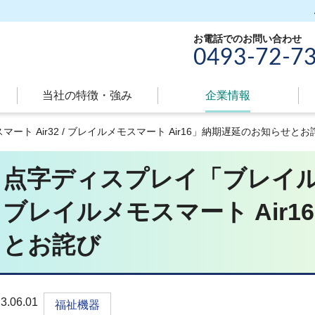
お電話でのお問い合わせ
0493-72-7
当社の特徴・強み
現
企業情報
在
ト Air32 / ブレイルメモスマート Air16」納期遅延のお知らせとお
の
ペ
点字ディスプレイ「ブレイルメモ
ー
ジ
ブレイルメモスマート Air
属
性
とお詫び
3.06.01
福祉機器