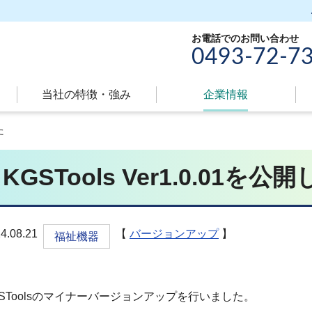
お電話でのお問い合わせ
0493-72-7
当社の特徴・強み
現
企業情報
在
た
の
ペ
KGSTools Ver1.0.01を
ー
ジ
属
性
4.08.21
【
バージョンアップ
】
福祉機器
GSToolsのマイナーバージョンアップを行いました。