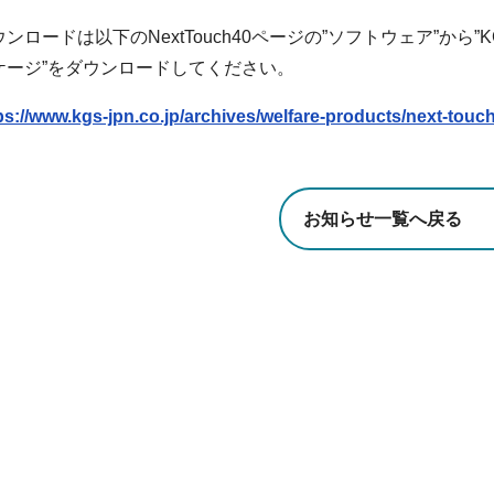
ンロードは以下のNextTouch40ページの”ソフトウェア”から”KGStools
ケージ”をダウンロードしてください。
ps://www.kgs-jpn.co.jp/archives/welfare-products/next-touc
お知らせ一覧へ戻る