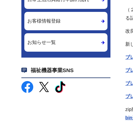
（
る
お客様情報登録
改
お知らせ一覧
新
ブレ
福祉機器事業SNS
ブレ
ブレ
ブレ
z
b