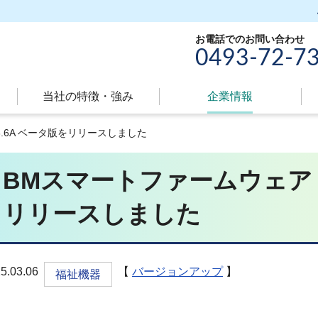
お電話でのお問い合わせ
0493-72-7
当社の特徴・強み
現
企業情報
在
8.6A ベータ版をリリースしました
の
ペ
BMスマートファームウェア Ve
ー
ジ
リリースしました
属
性
5.03.06
【
バージョンアップ
】
福祉機器