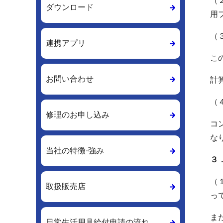
（
ダウンロード
用
（
連携アプリ
こ
お問い合わせ
計
（
修理のお申し込み
コ
な
当社の特徴·強み
３
（
取扱販売店
っ
ま
日常生活用具給付申請の流れ