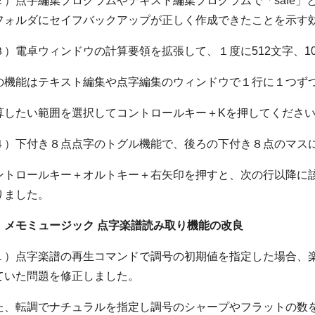
２）点字編集プログラムやテキスト編集プログラムで「safe
フォルダにセイフバックアップが正しく作成できたことを示す
３）電卓ウィンドウの計算要領を拡張して、１度に512文字、1
の機能はテキスト編集や点字編集のウィンドウで１行に１つず
算したい範囲を選択してコントロールキー＋Kを押してくださ
４）下付き８点点字のトグル機能で、後ろの下付き８点のマス
ントロールキー＋オルトキー＋右矢印を押すと、次の行以降に
りました。
．メモミュージック 点字楽譜読み取り機能の改良
１）点字楽譜の再生コマンドで調号の初期値を指定した場合、
ていた問題を修正しました。
た、転調でナチュラルを指定し調号のシャープやフラットの数