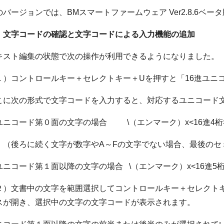
のバージョンでは、BMスマートファームウェア Ver2.8.6ベ
．文字コードの確認と文字コードによる入力機能の追加
キスト編集の状態で次の操作が利用できるようになりました。
１）コントロールキー＋セレクトキー＋Uを押すと「16進ユニ
こに次の形式で文字コードを入力すると、対応するユニコード
ニコード第０面の文字の場合 \（エンマーク）x<16進4桁
後ろに続く文字が数字やA～Fの文字でない場合、最後のセ
ニコード第１面以降の文字の場合 \（エンマーク）x<16進5桁
２）文書中の文字を範囲選択してコントロールキー＋セレクトキ
スが開き、選択中の文字の文字コードが表示されます。