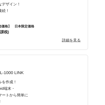
なデザイン！
接続！
売価格】 日本限定価格
非課税)
詳細を見る
1000 LINK
ルを作成！
oid端末・
マートから簡単に
！