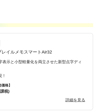
レイルメモスマートAir32
点字表示と小型軽量化を両立させた新型点字ディ
現！
売価格】
非課税)
詳細を見る