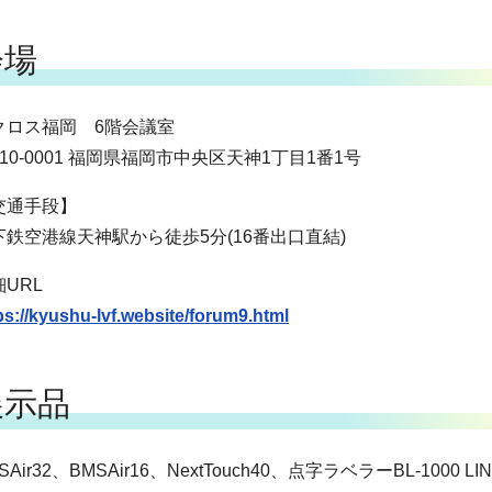
会場
クロス福岡 6階会議室
10-0001 福岡県福岡市中央区天神1丁目1番1号
交通手段】
下鉄空港線天神駅から徒歩5分(16番出口直結)
細URL
ps://kyushu-lvf.website/forum9.html
展示品
SAir32、BMSAir16、NextTouch40、点字ラベラーBL-1000 L