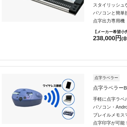
スタイリッシュ
パソコンと簡単
点字出力専用機
【メーカー希望小
238,000円
(
点字ラベラー
点字ラベラーBL-
手軽に点字ラベ
パソコン・Andr
ブレイルメモス
点字印字が可能