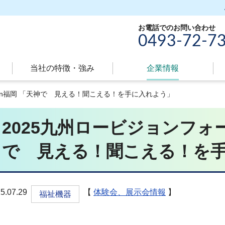
お電話でのお問い合わせ
0493-72-7
当社の特徴・強み
現
企業情報
在
in福岡 「天神で 見える！聞こえる！を手に入れよう」
の
ペ
2025九州ロービジョンフォー
ー
ジ
で 見える！聞こえる！を
属
性
5.07.29
【
体験会、展示会情報
】
福祉機器