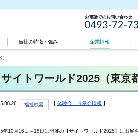
お電話でのお問い合わせ
0493-72-7
当社の特徴・強み
現
企業情報
在
区）
の
ペ
サイトワールド2025（東京
ー
ジ
属
性
5.08.28
【
体験会、展示会情報
】
福祉機器
025年10月16日～18日に開催の【サイトワールド2025】に