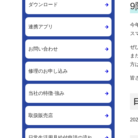
ダウンロード
今
連携アプリ
ス
ぜ
お問い合わせ
ま
方
修理のお申し込み
皆
当社の特徴·強み
取扱販売店
20
日常生活用具給付申請の流れ